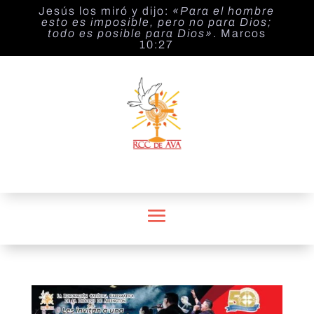
Jesús los miró y dijo:
«Para el hombre
esto es imposible, pero no para Dios;
todo es posible para Dios»
. Marcos
10:27